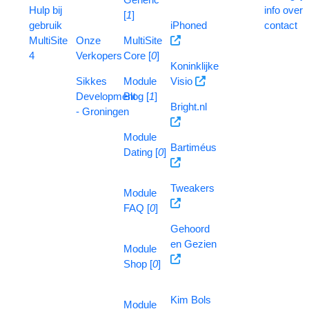
Hulp bij
info over
[
1
]
gebruik
iPhoned
contact
MultiSite
Onze
MultiSite
4
Verkopers
Core [
0
]
Koninklijke
Sikkes
Module
Visio
Development
Blog [
1
]
Bright.nl
- Groningen
Module
Bartiméus
Dating [
0
]
Tweakers
Module
FAQ [
0
]
Gehoord
en Gezien
Module
Shop [
0
]
Kim Bols
Module