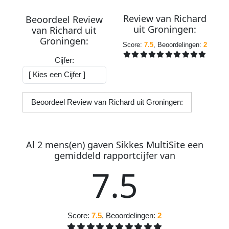
Review van
Richard
Beoordeel Review
uit
Groningen
:
van
Richard
uit
Groningen
:
Score:
7.5
, Beoordelingen:
2
Cijfer:
Beoordeel Review van Richard uit Groningen:
Al
2
mens(en) gaven
S
ikkes
M
ulti
S
ite
een
gemiddeld
rapportcijfer
van
7
.
5
Score:
7.5
, Beoordelingen:
2