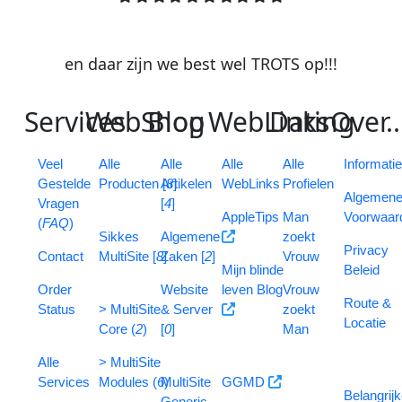
en daar zijn we best wel
TROTS
op
!
!
!
S
ervices
W
eb
S
B
hop
log
W
eb
L
D
inks
ating
O
ver
..
V
eel
Alle
Alle
Alle
Alle
Informati
G
estelde
Producten [
Artikelen
8
]
WebLinks
Profielen
Algemen
V
ragen
[
4
]
AppleTips
Man
Voorwaar
(
FAQ
)
Sikkes
Algemene
zoekt
Privacy
Contact
MultiSite [
8
Zaken [
]
2
]
Vrouw
Mijn blinde
Beleid
Order
Website
leven Blog
Vrouw
Route &
Status
> MultiSite
& Server
zoekt
Locatie
Core (
2
)
[
0
]
Man
Alle
> MultiSite
Services
Modules (
6
MultiSite
)
GGMD
Belangrij
Generic