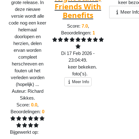
grote release. In
698
keer bezo
Friends With
deze nieuwe
Meer Inf
Benefits
versie wordt alle
code nog een keer
Score:
7.0
,
helemaal
Beoordelingen:
1
doorlopen en
herzien, delen
ervan worden
Di 17 Feb 2026 -
compleet
23:04:49.
herschreven en
729
keer bekeken.
fouten uit het
1
foto('s).
verleden worden
Meer Info
(hopelijk) ...
Auteur:
Richard
Sikkes
.
Score:
0.0
,
Beoordelingen:
0
Bijgewerkt op:
Zo
9 Aug 2026 -