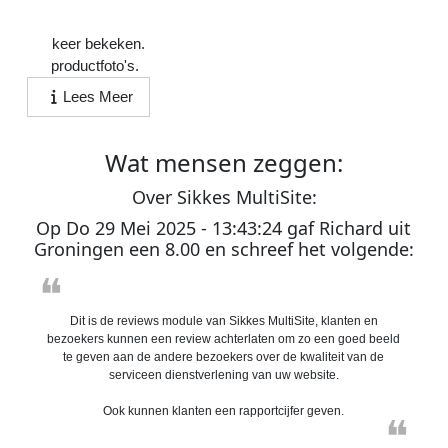
10:55:52
12
keer bekeken.
1
productfoto's.
Lees Meer
Wat
mensen
zeggen:
O
ver
S
ikkes
M
ulti
S
ite:
Op
Do 29 Mei 2025 - 13:43:24
gaf
Richard
uit
Groningen
een
8.00
en schreef het volgende:
❝
Dit is de reviews module van Sikkes MultiSite, klanten en
bezoekers kunnen een review achterlaten om zo een goed beeld
te geven aan de andere bezoekers over de kwaliteit van de
serviceen dienstverlening van uw website.
Ook kunnen klanten een rapportcijfer geven.
❝