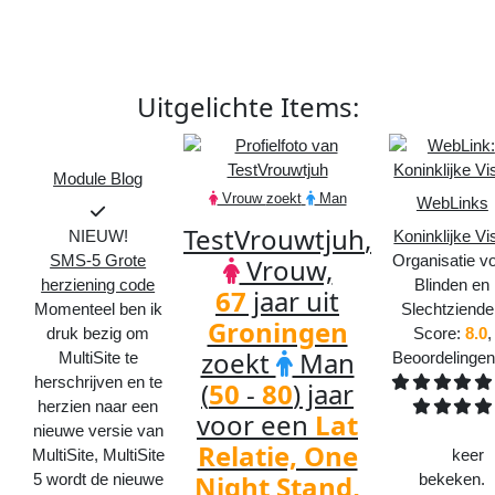
Uitgelichte
Items
:
Module Blog
Vrouw
zoekt
Man
WebLinks
Dit product is onlangs bijgewerkt!
TestVrouwtjuh
,
NIEUW!
Koninklijke Vi
SMS-5 Grote
Organisatie v
Vrouw,
herziening code
Blinden en
67
jaar uit
Momenteel ben ik
Slechtziend
Groningen
druk bezig om
Score:
8.0
,
zoekt
Man
MultiSite te
Beoordelinge
herschrijven en te
(
50
-
80
) jaar
herzien naar een
voor een
Lat
nieuwe versie van
Relatie, One
MultiSite, MultiSite
525
keer
Night Stand,
5 wordt de nieuwe
bekeken.