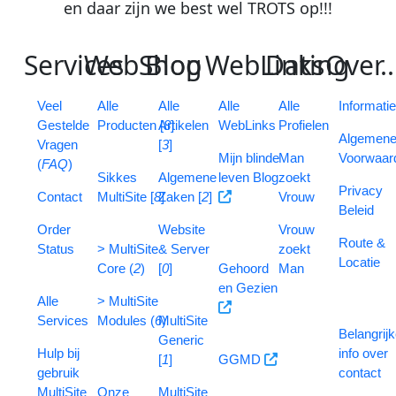
en daar zijn we best wel
TROTS
op
!
!
!
S
ervices
W
eb
S
B
hop
log
W
eb
L
D
inks
ating
O
ver
..
V
eel
Alle
Alle
Alle
Alle
Informati
G
estelde
Producten [
Artikelen
8
]
WebLinks
Profielen
Algemen
V
ragen
[
3
]
Mijn blinde
Man
Voorwaar
(
FAQ
)
Sikkes
Algemene
leven Blog
zoekt
Privacy
Contact
MultiSite [
8
Zaken [
]
2
]
Vrouw
Beleid
Order
Website
Vrouw
Route &
Status
> MultiSite
& Server
zoekt
Locatie
Core (
2
)
[
0
]
Gehoord
Man
en Gezien
Alle
> MultiSite
Services
Modules (
6
MultiSite
)
Belangrij
Generic
Hulp bij
info over
[
1
]
GGMD
gebruik
contact
MultiSite
Onze
MultiSite