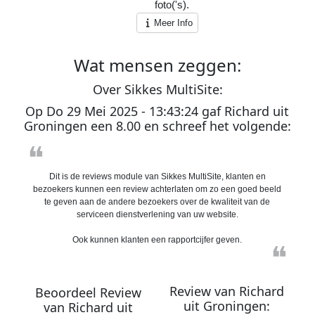
1
foto('s).
Meer Info
Wat
mensen
zeggen:
O
ver
S
ikkes
M
ulti
S
ite:
Op
Do 29 Mei 2025 - 13:43:24
gaf
Richard
uit
Groningen
een
8.00
en schreef het volgende:
❝
Dit is de reviews module van Sikkes MultiSite, klanten en
bezoekers kunnen een review achterlaten om zo een goed beeld
te geven aan de andere bezoekers over de kwaliteit van de
serviceen dienstverlening van uw website.
Ook kunnen klanten een rapportcijfer geven.
❝
Review van
Richard
Beoordeel Review
uit
Groningen
:
van
Richard
uit