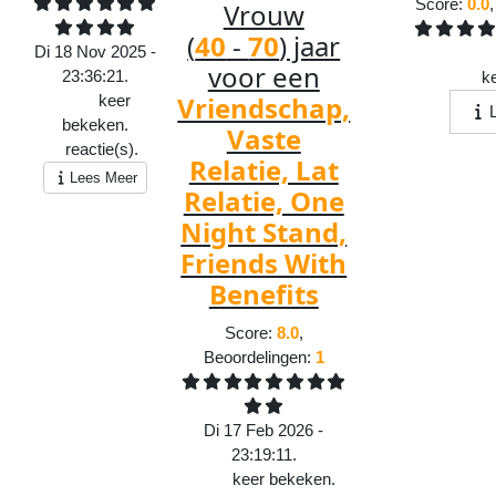
Score:
0.0
Vrouw
(
40
-
70
) jaar
Di 18 Nov 2025 -
voor een
23:36:21.
324
ke
Vriendschap,
4224
keer
bekeken.
Vaste
1
reactie(s).
Relatie, Lat
Lees Meer
Relatie, One
Night Stand,
Friends With
Benefits
Score:
8.0
,
Beoordelingen:
1
Di 17 Feb 2026 -
23:19:11.
1708
keer bekeken.