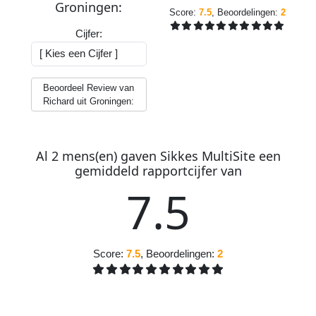
Groningen
:
Score:
7.5
, Beoordelingen:
2
Cijfer:
Beoordeel Review van
Richard uit Groningen:
Al
2
mens(en) gaven
S
ikkes
M
ulti
S
ite
een
gemiddeld
rapportcijfer
van
7
.
5
Score:
7.5
, Beoordelingen:
2