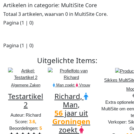
Artikelen in categorie:
MultiSite Core
Totaal
3
artikelen, waarvan
0
in
MultiSite Core
.
Pagina (
1
|
0
)
Pagina (
1
|
0
)
Uitgelichte
Items
:
Sikkes MultiSit
Algemene Zaken
Man
zoekt
Vrouw
Mod
Testartikel
Richard
,
Extra optionel
2
Man,
MultiSite om ee
56
jaar uit
Auteur:
Richard
t
Groningen
Score:
3.6
,
Verkoper: Si
zoekt
Beoordelingen:
5
G