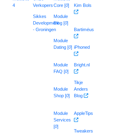
4
Verkopers
Core [
0
]
Kim Bols
Sikkes
Module
Development
Blog [
0
]
- Groningen
Bartiméus
Module
Dating [
0
]
iPhoned
Module
Bright.nl
FAQ [
0
]
Tikje
Module
Anders
Shop [
0
]
Blog
Module
AppleTips
Services
[
0
]
Tweakers