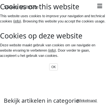
Cookies on this website
S
ikkes
M
ulti
S
ite
This website uses cookies to improve your navigation and technical
cookies (
info
). Browsing this website you accept the cookies usage.
Cookies op deze website
Deze website maakt gebruik van cookies om uw navigatie en
website ervaring te verbeteren (
info
). Door verder te gaan,
accepteert u het gebruik van cookies.
OK
Bekijk
artikelen
in
categorie

Winkelmand