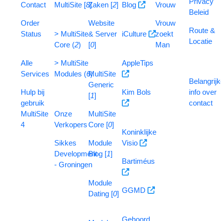
Privacy
Contact
MultiSite [
8
Zaken [
]
2
]
Blog
Vrouw
Beleid
Order
Website
Vrouw
Route &
Status
> MultiSite
& Server
iCulture
zoekt
Locatie
Core (
2
)
[
0
]
Man
Alle
> MultiSite
AppleTips
Services
Modules (
6
MultiSite
)
Belangrij
Generic
Hulp bij
Kim Bols
info over
[
1
]
gebruik
contact
MultiSite
Onze
MultiSite
4
Verkopers
Core [
0
]
Koninklijke
Sikkes
Module
Visio
Development
Blog [
1
]
Bartiméus
- Groningen
Module
GGMD
Dating [
0
]
Gehoord