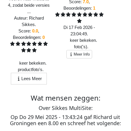
Score:
7.0
,
4, zodat beide versies
Beoordelingen:
1
...
Auteur:
Richard
Sikkes
.
Di 17 Feb 2026 -
Score:
0.0
,
23:04:49.
Beoordelingen:
0
725
keer bekeken.
1
foto('s).
Meer Info
520
keer bekeken.
1
productfoto's.
Lees Meer
Wat
mensen
zeggen:
O
ver
S
ikkes
M
ulti
S
ite:
Op
Do 29 Mei 2025 - 13:43:24
gaf
Richard
uit
Groningen
een
8.00
en schreef het volgende: