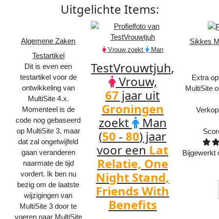
Uitgelichte
Items
:
Algemene Zaken
Sikkes Mu
Vrouw
zoekt
Man
Testartikel
TestVrouwtjuh
,
Dit is even een
testartikel voor de
Extra op
Vrouw,
ontwikkeling van
MultiSite
67
jaar uit
MultiSite 4.x.
Groningen
Momenteel is de
Verkop
zoekt
Man
code nog gebaseerd
op MultiSite 3, maar
Scor
(
50
-
80
) jaar
dat zal ongetwijfeld
voor een
Lat
gaan veranderen
Bijgewerkt
Relatie, One
naarmate de tijd
Night Stand,
vordert. Ik ben nu
bezig om de laatste
Friends With
wijzigingen van
Benefits
MultiSite 3 door te
voeren naar MultiSite