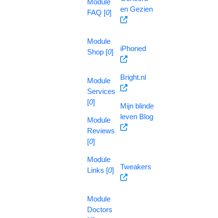
Module
en Gezien
FAQ [
0
]
Module
iPhoned
Shop [
0
]
Bright.nl
Module
Services
[
0
]
Mijn blinde
leven Blog
Module
Reviews
[
0
]
Module
Tweakers
Links [
0
]
Module
Doctors