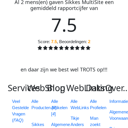
Al
2
mens(en) gaven
S
ikkes
M
ulti
S
ite
een
gemiddeld
rapportcijfer
van
7
.
5
Score:
7.5
, Beoordelingen:
2
en daar zijn we best wel
TROTS
op
!
!
!
S
ervices
W
eb
S
B
hop
log
W
eb
L
D
inks
ating
O
ver
..
V
eel
Alle
Alle
Alle
Alle
Informati
G
estelde
Producten [
Artikelen
8
]
WebLinks
Profielen
Algemen
V
ragen
[
4
]
Tikje
Man
Voorwaar
(
FAQ
)
Sikkes
Algemene
Anders
zoekt