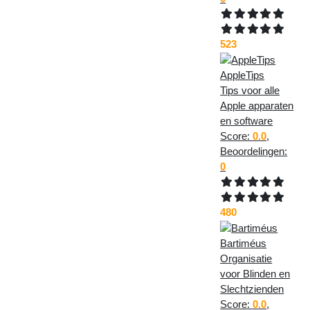
523
AppleTips
Tips voor alle
Apple apparaten
en software
Score:
0.0
,
Beoordelingen:
0
480
Bartiméus
Organisatie
voor Blinden en
Slechtzienden
Score:
0.0
,