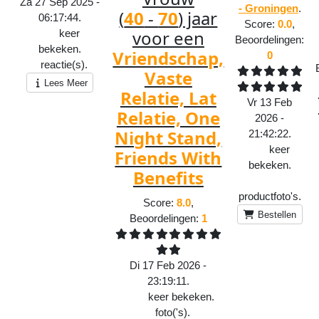
Za 27 Sep 2025 -
- Groningen
.
(
40
-
70
) jaar
06:17:44.
Score:
0.0
,
voor een
516
keer
Beoordelingen:
bekeken.
Vriendschap,
0
8
reactie(s).
Vaste
Lees Meer
Relatie, Lat
Vr 13 Feb
Relatie, One
2026 -
Night Stand,
21:42:22.
412
keer
Friends With
bekeken.
Benefits
1
productfoto's.
Score:
8.0
,
Bestellen
Beoordelingen:
1
Di 17 Feb 2026 -
23:19:11.
1708
keer bekeken.
1
foto('s).