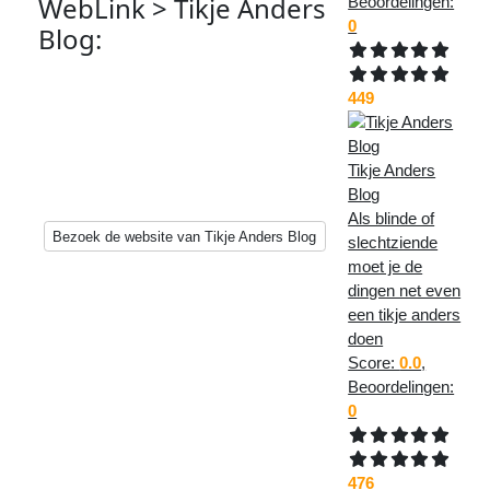
WebLink > Tikje Anders
Beoordelingen:
0
Blog
:
449
Als blinde of slechtziende moet je
de dingen net even een tikje anders
doen
Tikje Anders
Blog
Als blinde of
Bezoek de website van Tikje Anders Blog
slechtziende
moet je de
dingen net even
een tikje anders
doen
Score:
0.0
,
Beoordelingen:
0
476