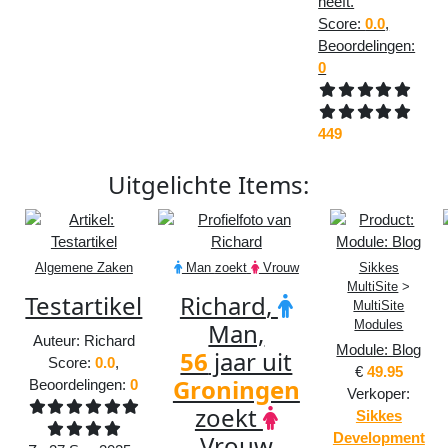
heeft.
Score:
0.0
,
Beoordelingen:
0
449
Uitgelichte
Items
:
Algemene Zaken
Man
zoekt
Vrouw
Sikkes
MultiSite
>
Testartikel
Richard
,
MultiSite
Man,
Modules
Auteur:
Richard
Module: Blog
56
jaar uit
Score:
0.0
,
€
49.95
Groningen
Beoordelingen:
0
Verkoper:
zoekt
Sikkes
Vrouw
Development