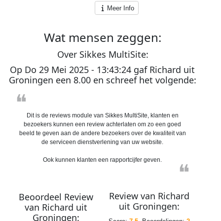
Meer Info
Wat
mensen
zeggen:
O
ver
S
ikkes
M
ulti
S
ite:
Op
Do 29 Mei 2025 - 13:43:24
gaf
Richard
uit
Groningen
een
8.00
en schreef het volgende:
❝
Dit is de reviews module van Sikkes MultiSite, klanten en
bezoekers kunnen een review achterlaten om zo een goed
beeld te geven aan de andere bezoekers over de kwaliteit van
de serviceen dienstverlening van uw website.
Ook kunnen klanten een rapportcijfer geven.
❝
Review van
Richard
Beoordeel Review
uit
Groningen
:
van
Richard
uit
Groningen
: