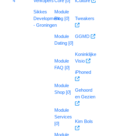
4
Verkopers
Core [
0
]
iCulture
Sikkes
Module
Development
Blog [
0
]
Tweakers
- Groningen
Module
GGMD
Dating [
0
]
Koninklijke
Module
Visio
FAQ [
0
]
iPhoned
Module
Gehoord
Shop [
0
]
en Gezien
Module
Services
Kim Bols
[
0
]
Module