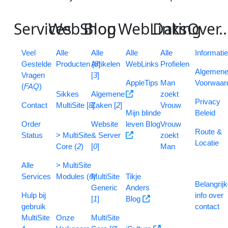
S
ervices
W
eb
S
B
hop
log
W
eb
L
D
inks
ating
O
ver
..
V
eel
Alle
Alle
Alle
Alle
Informati
G
estelde
Producten [
Artikelen
8
]
WebLinks
Profielen
Algemen
V
ragen
[
3
]
AppleTips
Man
Voorwaar
(
FAQ
)
Sikkes
Algemene
zoekt
Privacy
Contact
MultiSite [
8
Zaken [
]
2
]
Vrouw
Mijn blinde
Beleid
Order
Website
leven Blog
Vrouw
Route &
Status
> MultiSite
& Server
zoekt
Locatie
Core (
2
)
[
0
]
Man
Alle
> MultiSite
Services
Modules (
6
MultiSite
)
Tikje
Belangrij
Generic
Anders
Hulp bij
info over
[
1
]
Blog
gebruik
contact
MultiSite
Onze
MultiSite