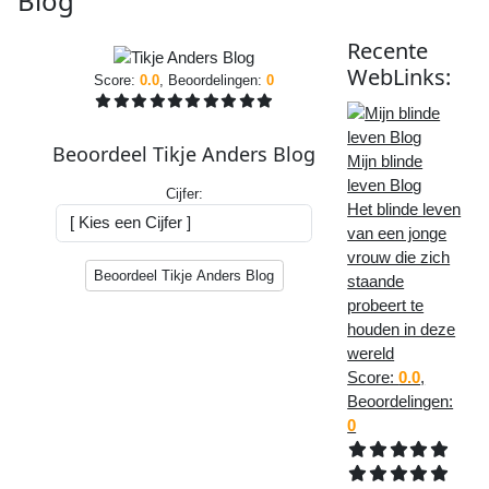
Blog
Recente
WebLink:
WebLinks
:
Score:
0.0
, Beoordelingen:
0
Tikje
Anders
Beoordeel Tikje Anders Blog
Blog
Mijn blinde
leven Blog
Cijfer:
De
Het blinde leven
pagina
van een jonge
van
vrouw die zich
Tikje
Beoordeel Tikje Anders Blog
staande
Anders
probeert te
Blog
houden in deze
is
wereld
476
Score:
0.0
,
keer
Beoordelingen:
bekeken
en
0
de
website