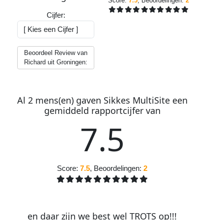
Score:
7.5
, Beoordelingen:
2
Cijfer:
Beoordeel Review van
Richard uit Groningen:
Al
2
mens(en) gaven
S
ikkes
M
ulti
S
ite
een
gemiddeld
rapportcijfer
van
7
.
5
Score:
7.5
, Beoordelingen:
2
en daar zijn we best wel
TROTS
op
!
!
!