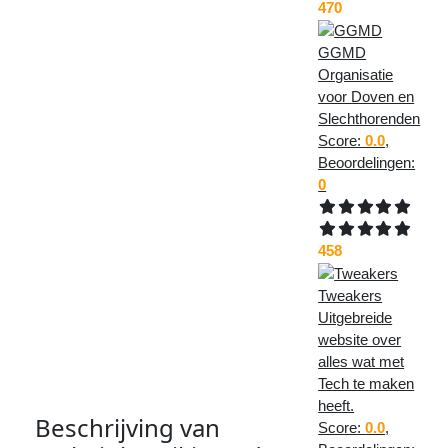
is
470
499
keer
GGMD
bezocht.
Organisatie
voor Doven en
Deel
deze
Slechthorenden
pagina
Score:
0.0
,
met:
Beoordelingen:
0
458
Tweakers
Uitgebreide
website over
alles wat met
Tech te maken
heeft.
Beschrijving van
Score:
0.0
,