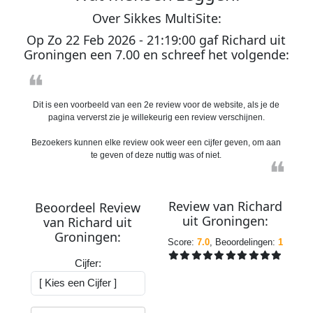
O
ver
S
ikkes
M
ulti
S
ite:
Op
Zo 22 Feb 2026 - 21:19:00
gaf
Richard
uit
Groningen
een
7.00
en schreef het volgende:
❝
Dit is een voorbeeld van een 2e review voor de website, als je de
pagina ververst zie je willekeurig een review verschijnen.
Bezoekers kunnen elke review ook weer een cijfer geven, om aan
te geven of deze nuttig was of niet.
❝
Review van
Richard
Beoordeel Review
uit
Groningen
:
van
Richard
uit
Groningen
:
Score:
7.0
, Beoordelingen:
1
Cijfer: