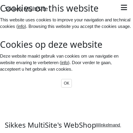
Cookies on this website
S
ikkes
M
ulti
S
ite
This website uses cookies to improve your navigation and technical
cookies (
info
). Browsing this website you accept the cookies usage.
Cookies op deze website
Deze website maakt gebruik van cookies om uw navigatie en
website ervaring te verbeteren (
info
). Door verder te gaan,
accepteert u het gebruik van cookies.
OK
S
ikkes
M
ulti
S
ite's
WebShop

Winkelmand