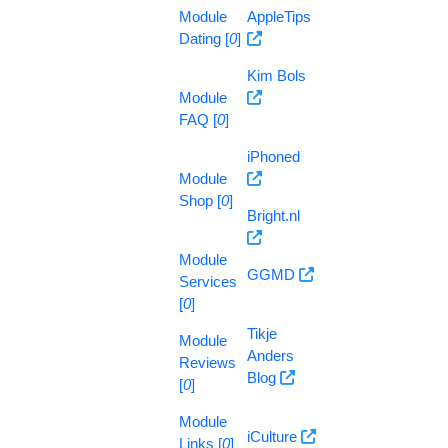
Module
AppleTips
Dating [
0
]
Kim Bols
Module
FAQ [
0
]
iPhoned
Module
Shop [
0
]
Bright.nl
Module
GGMD
Services
[
0
]
Tikje
Module
Anders
Reviews
Blog
[
0
]
Module
iCulture
Links [
0
]