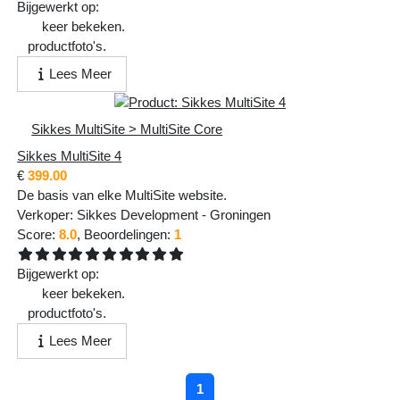
Bijgewerkt op:
Vr 13 Feb 2026 - 21:42:22
413
keer bekeken.
1
productfoto's.
Lees Meer
Sikkes MultiSite > MultiSite Core
Sikkes MultiSite 4
€
399.00
De basis van elke MultiSite website.
Verkoper:
Sikkes Development
-
Groningen
Score:
8.0
, Beoordelingen:
1
Bijgewerkt op:
Vr 13 Feb 2026 - 21:20:39
498
keer bekeken.
1
productfoto's.
Lees Meer
1