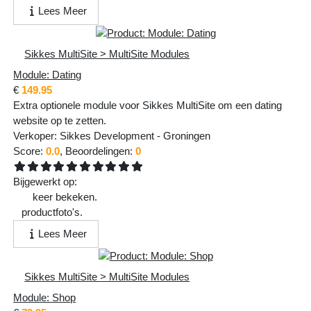
Lees Meer
Sikkes MultiSite > MultiSite Modules
Module: Dating
€
149.95
Extra optionele module voor Sikkes MultiSite om een dating
website op te zetten.
Verkoper:
Sikkes Development
-
Groningen
Score:
0.0
, Beoordelingen:
0
Bijgewerkt op:
Vr 13 Feb 2026 - 21:43:30
299
keer bekeken.
1
productfoto's.
Lees Meer
Sikkes MultiSite > MultiSite Modules
Module: Shop