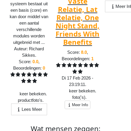
Vaste
systeem bestaat uit
Meer In
Relatie, Lat
een basis (core) en
Relatie, One
kan door middel van
een aantal
Night Stand,
verschillende
Friends With
modules worden
Benefits
uitgebreid met ...
Auteur:
Richard
Score:
8.0
,
Sikkes
.
Beoordelingen:
1
Score:
0.0
,
Beoordelingen:
0
Di 17 Feb 2026 -
23:19:11.
1711
keer bekeken.
417
keer bekeken.
1
foto('s).
2
productfoto's.
Meer Info
Lees Meer
Wat
mensen
zeggen: