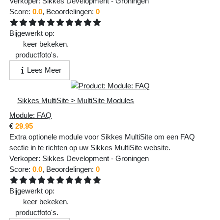
Verkoper:
Sikkes Development
-
Groningen
Score:
0.0
, Beoordelingen:
0
Bijgewerkt op:
Vr 13 Feb 2026 - 21:44:24
498
keer bekeken.
1
productfoto's.
Lees Meer
Sikkes MultiSite > MultiSite Modules
Module: FAQ
€
29.95
Extra optionele module voor Sikkes MultiSite om een FAQ
sectie in te richten op uw Sikkes MultiSite website.
Verkoper:
Sikkes Development
-
Groningen
Score:
0.0
, Beoordelingen:
0
Bijgewerkt op:
Vr 13 Feb 2026 - 21:43:56
439
keer bekeken.
1
productfoto's.