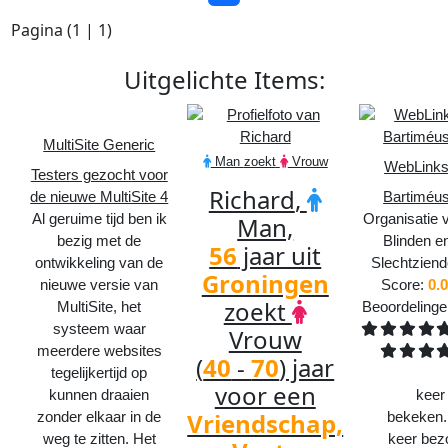
Pagina (
1
|
1
)
Uitgelichte
Items
:
MultiSite Generic
Man
zoekt
Vrouw
WebLink
Testers gezocht voor
Richard
,
de nieuwe MultiSite 4
Bartiméu
Al geruime tijd ben ik
Organisatie 
Man,
bezig met de
Blinden e
56
jaar uit
ontwikkeling van de
Slechtzien
Groningen
nieuwe versie van
Score:
0.
zoekt
MultiSite, het
Beoordeling
systeem waar
Vrouw
meerdere websites
(
40
-
70
) jaar
tegelijkertijd op
voor een
kunnen draaien
478
keer
Vriendschap,
zonder elkaar in de
bekeken.
weg te zitten. Het
579
keer bez