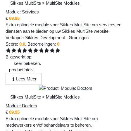
Sikkes MultiSite > MultiSite Modules
Module: Services
€
69.95
Extra optionele module voor Sikkes MultiSite om services en
diensten aan te bieden op uw Sikkes MultiSite website.
Verkoper:
Sikkes Development
-
Groningen
Score:
0.0
, Beoordelingen:
0
Bijgewerkt op:
Vr 13 Feb 2026 - 21:44:49
450
keer bekeken.
1
productfoto's.
Lees Meer
Sikkes MultiSite > MultiSite Modules
Module: Doctors
€
89.95
Extra optionele module voor Sikkes MultiSite om
medewerkers en/of behandelaars te beheren.