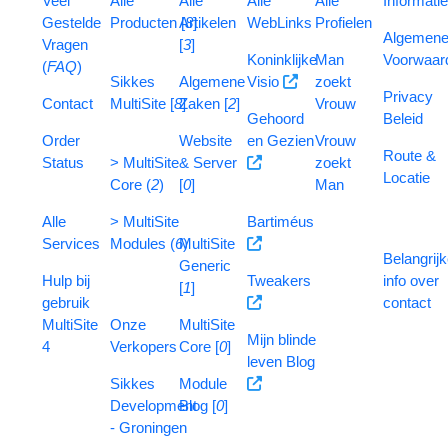
V
eel
Alle
Alle
Alle
Alle
Informati
G
estelde
Producten [
Artikelen
8
]
WebLinks
Profielen
Algemen
V
ragen
[
3
]
Koninklijke
Man
Voorwaar
(
FAQ
)
Sikkes
Algemene
Visio
zoekt
Privacy
Contact
MultiSite [
8
Zaken [
]
2
]
Vrouw
Gehoord
Beleid
Order
Website
en Gezien
Vrouw
Route &
Status
> MultiSite
& Server
zoekt
Locatie
Core (
2
)
[
0
]
Man
Alle
> MultiSite
Bartiméus
Services
Modules (
6
MultiSite
)
Belangrij
Generic
Hulp bij
Tweakers
info over
[
1
]
gebruik
contact
MultiSite
Onze
MultiSite
Mijn blinde
4
Verkopers
Core [
0
]
leven Blog
Sikkes
Module
Development
Blog [
0
]
- Groningen