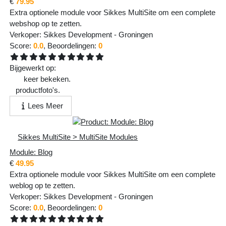
€
79.95
Extra optionele module voor Sikkes MultiSite om een complete
webshop op te zetten.
Verkoper:
Sikkes Development
-
Groningen
Score:
0.0
, Beoordelingen:
0
Bijgewerkt op:
Vr 13 Feb 2026 - 21:43:02
325
keer bekeken.
1
productfoto's.
Lees Meer
Sikkes MultiSite > MultiSite Modules
Module: Blog
€
49.95
Extra optionele module voor Sikkes MultiSite om een complete
weblog op te zetten.
Verkoper:
Sikkes Development
-
Groningen
Score:
0.0
, Beoordelingen:
0