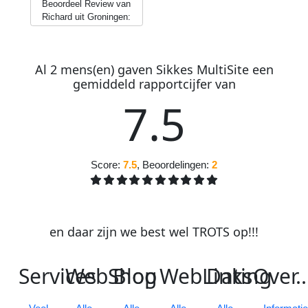
Beoordeel Review van
Richard uit Groningen:
Al
2
mens(en) gaven
S
ikkes
M
ulti
S
ite
een
gemiddeld
rapportcijfer
van
7
.
5
Score:
7.5
, Beoordelingen:
2
en daar zijn we best wel
TROTS
op
!
!
!
S
ervices
W
eb
S
B
hop
log
W
eb
L
D
inks
ating
O
ver
..