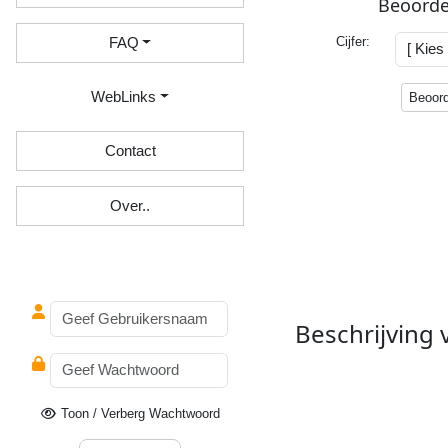
Beoorde
Cijfer:
FAQ
W
eb
L
inks
Beoor
Contact
O
ver
..
Beschrijving
Extra optionele modu
Toon / Verberg Wachtwoord
website.