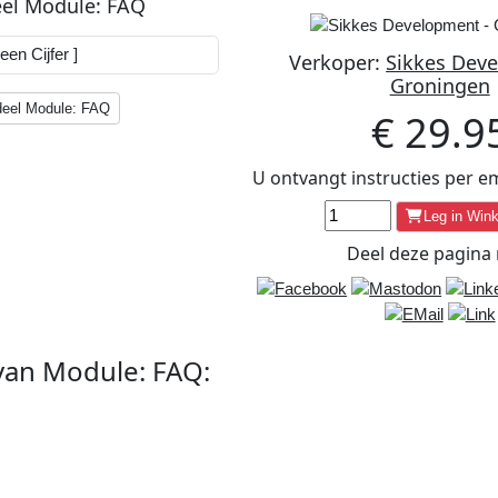
el Module: FAQ
Verkoper:
Sikkes Dev
Groningen
deel Module: FAQ
€
29.9
U ontvangt instructies per em
Leg in Win
Deel deze
pagina
 van
Module: FAQ
:
le voor Sikkes MultiSite om een FAQ sectie in te richten op uw Sikke