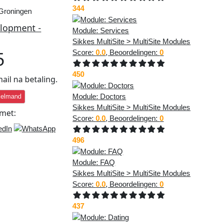
344
elopment -
Module: Services
Sikkes MultiSite > MultiSite Modules
5
Score:
0.0
, Beoordelingen:
0
450
ail na betaling.
Module: Doctors
kelmand
Sikkes MultiSite > MultiSite Modules
met:
Score:
0.0
, Beoordelingen:
0
496
Module: FAQ
Sikkes MultiSite > MultiSite Modules
Score:
0.0
, Beoordelingen:
0
s MultiSite
437