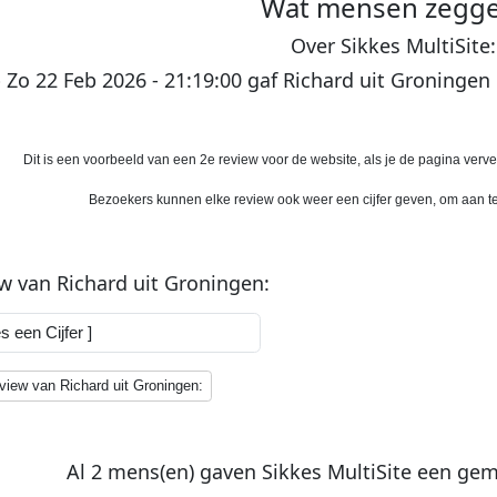
Wat
mensen
zegge
O
ver
S
ikkes
M
ulti
S
ite:
p
Zo 22 Feb 2026 - 21:19:00
gaf
Richard
uit
Groningen
Dit is een voorbeeld van een 2e review voor de website, als je de pagina verver
Bezoekers kunnen elke review ook weer een cijfer geven, om aan te 
ew van
Richard
uit
Groningen
:
iew van Richard uit Groningen:
Al
2
mens(en) gaven
S
ikkes
M
ulti
S
ite
een gem