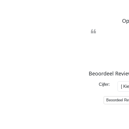
O
❝
Beoordeel Revi
Cijfer:
Beoordeel Rev