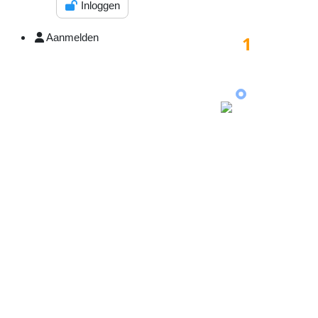
Inloggen
Aanmelden
1
foto('s)
Klik op een
foto
v
Hoofdfoto