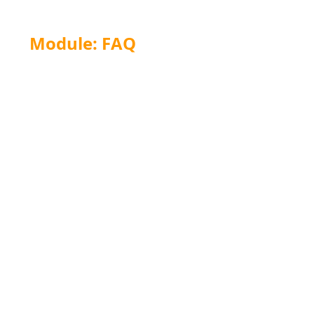
 van
Module: FAQ
:
or een
vergroting
.