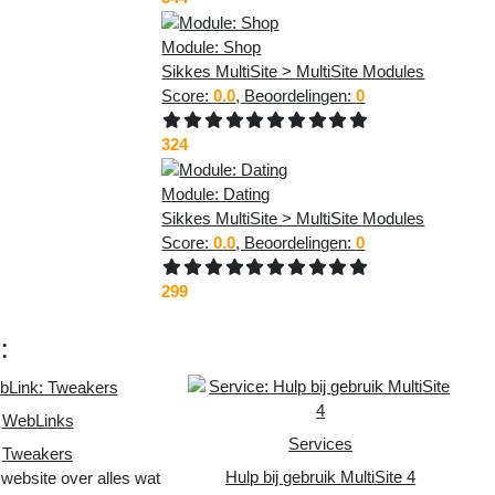
Module: Shop
Sikkes MultiSite > MultiSite Modules
Score:
0.0
, Beoordelingen:
0
324
Module: Dating
Sikkes MultiSite > MultiSite Modules
Score:
0.0
, Beoordelingen:
0
299
s
:
WebLinks
Services
Tweakers
Hulp bij gebruik MultiSite 4
 website over alles wat