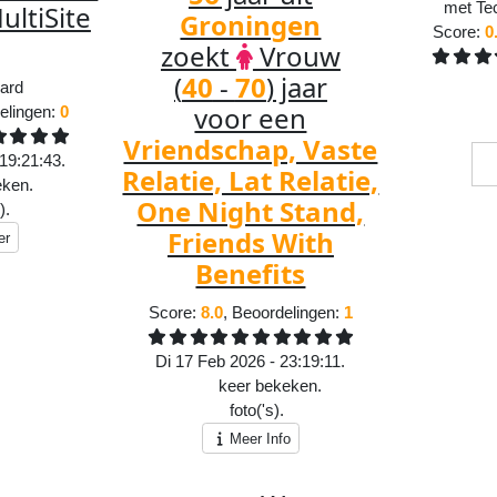
met Tec
ltiSite
Groningen
Score:
0
zoekt
Vrouw
(
40
-
70
) jaar
ard
449
voor een
elingen:
0
53
Vriendschap, Vaste
19:21:43.
Relatie, Lat Relatie,
eken.
One Night Stand,
).
Friends With
er
Benefits
Score:
8.0
, Beoordelingen:
1
Di 17 Feb 2026 - 23:19:11.
1708
keer bekeken.
1
foto('s).
Meer Info