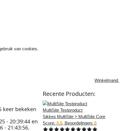
 gebruik van cookies.

Winkelmand
Recente
Producten
:
6
keer bekeken
MultiSite Testproduct
Sikkes MultiSite > MultiSite Core
25 - 20:39:44
en
Score:
0.0
, Beoordelingen:
0
6 - 21:43:56
.