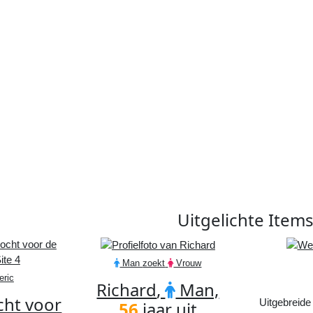
Uitgelichte
Item
Man
zoekt
Vrouw
eric
Richard
,
Man,
cht voor
Uitgebreide
56
jaar uit