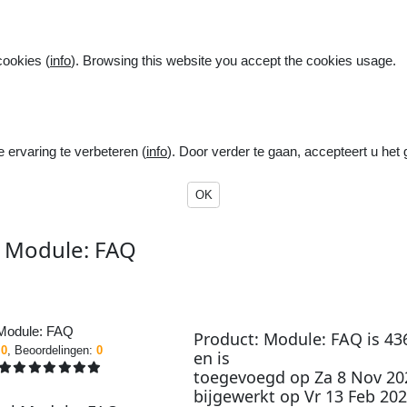
cookies (
info
). Browsing this website you accept the cookies usage.
ervaring te verbeteren (
info
). Door verder te gaan, accepteert u het
OK
: Module: FAQ
Product:
Module: FAQ
is
43
.0
, Beoordelingen:
0
en is
toegevoegd op
Za 8 Nov 20
bijgewerkt op
Vr 13 Feb 202